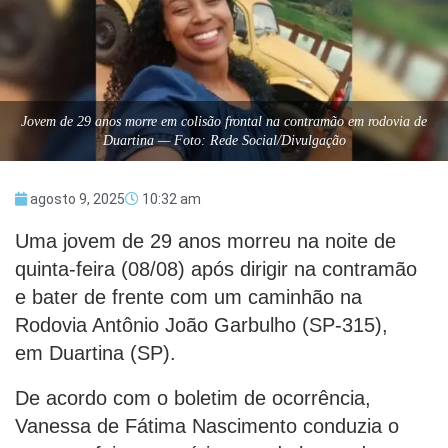
Jovem de 29 anos morre em colisão frontal na contramão em rodovia de
Duartina — Foto: Rede Social/Divulgação
agosto 9, 2025
10:32 am
Uma jovem de 29 anos morreu na noite de
quinta-feira (08/08) após dirigir na contramão
e bater de frente com um caminhão na
Rodovia Antônio João Garbulho (SP-315),
em Duartina (SP).
De acordo com o boletim de ocorrência,
Vanessa de Fátima Nascimento conduzia o