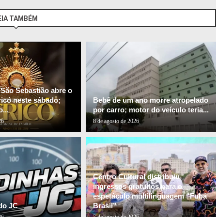
EIA TAMBÉM
 São Sebastião abre o
ricó neste sábado;
Bebê de um ano morre atropelado
...
por carro; motor do veículo teria...
26
8 de agosto de 2026
Centro Cultural distribuiu
ingressos gratuitos para o
espetáculo multilinguagem “Fubá
do JC
Brasil”