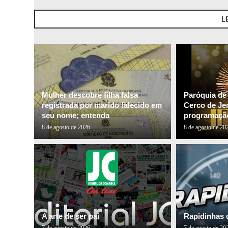
L
Mulher descobre filha falsa
Paróquia de
registrada por marido falecido em
Cerco de Je
seu nome; entenda
programação
8 de agosto de 2026
8 de agosto de 20
A arte de ser pai
Rapidinhas 