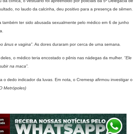
da clínica, o vestuário foi apreendido por policiais da 5º Delegacia de
sultado, no laudo da calcinha, deu positivo para a presença de sêmen.
ma também ter sido abusada sexualmente pelo médico em 6 de junho
a.
o ânus e vagina”
. As dores duraram por cerca de uma semana.
m deles, o médico teria encostado o pênis nas nádegas da mulher.
“Ele
subir na maca”.
a o dedo indicador da luvas. Em nota, o Cremesp afirmou investigar o
O Metrópoles)