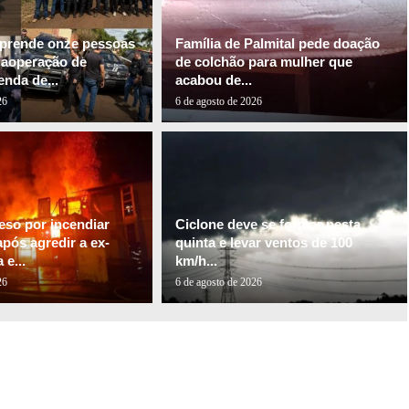
l prende onze pessoas
Família de Palmital pede doação
gaoperação de
de colchão para mulher que
nda de...
acabou de...
26
6 de agosto de 2026
so por incendiar
Ciclone deve se formar nesta
pós agredir a ex-
quinta e levar ventos de 100
e...
km/h...
26
6 de agosto de 2026