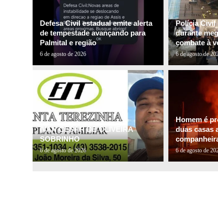
Defesa Civil estadual emite alerta
Polícia Civi
de tempestade avançando para
durante me
Palmital e região
combate à ve
6 de agosto de 2026
6 de agosto de 20
Homem é pre
IVAN CESAR DE OLIVEIRA
duas casas a
SOBRINHO
companheira 
6 de agosto de 2026
6 de agosto de 20