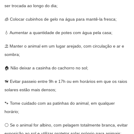
ser trocada ao longo do dia;
🧊 Colocar cubinhos de gelo na água para mantê-la fresca;
💧 Aumentar a quantidade de potes com água pela casa;
⛱️ Manter o animal em um lugar arejado, com circulação e ar e
sombra;
🏠 Não deixar a casinha do cachorro no sol;
🦮 Evitar passeio entre 9h e 17h ou em horários em que os raios
solares estão mais densos;
🐾 Tome cuidado com as patinhas do animal, em qualquer
horário;
⚪ Se o animal for albino, com pelagem totalmente branca, evitar
exposição ao sol e utilizar protetor solar próprio para animais;