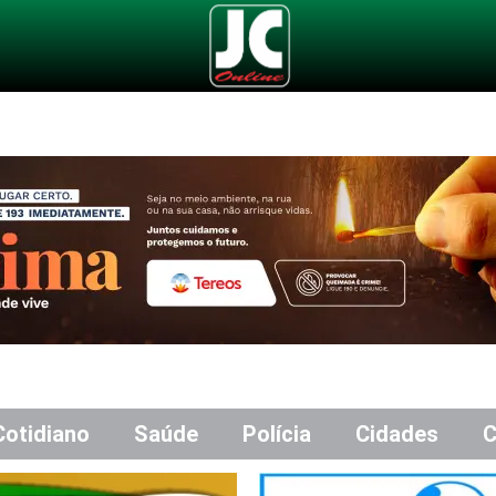
Cotidiano
Saúde
Polícia
Cidades
C