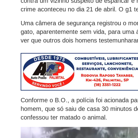
contra um vizinho suspeito de espancar e
crime aconteceu no dia 21 de abril. O g1 
Uma câmera de segurança registrou o m
gato, aparentemente sem vida, para uma 
ver que outros dois homens testemunhara
Conforme o B.O., a polícia foi acionada par
homem, que só saiu de casa 30 minutos dep
confessou ter matado o animal.