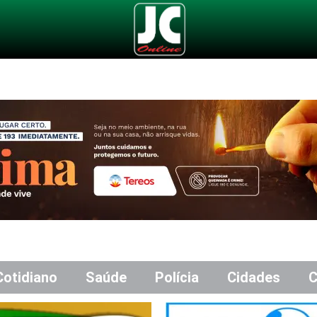
Cotidiano
Saúde
Polícia
Cidades
C