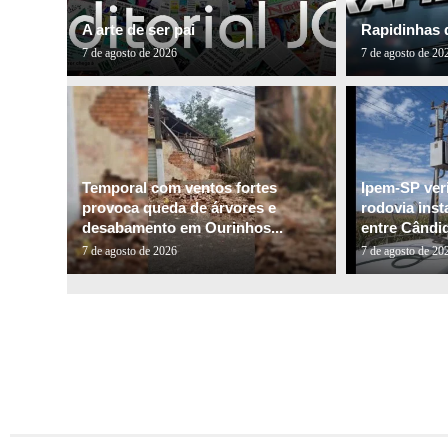
A arte de ser pai
Rapidinhas 
7 de agosto de 2026
7 de agosto de 20
Temporal com ventos fortes
Ipem-SP veri
provoca queda de árvores e
rodovia inst
desabamento em Ourinhos...
entre Cândid
7 de agosto de 2026
7 de agosto de 20