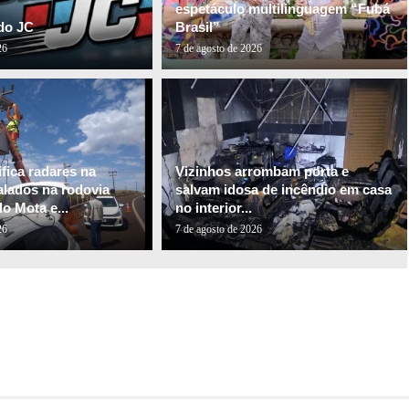
espetáculo multilinguagem “Fubá
do JC
Brasil”
26
7 de agosto de 2026
fica radares na
Vizinhos arrombam porta e
alados na rodovia
salvam idosa de incêndio em casa
o Mota e...
no interior...
26
7 de agosto de 2026