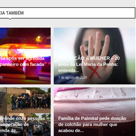
EIA TAMBÉM
esa após ser agredida
PROTEÇÃO À MULHER – 20
panheiro com facada
anos da Lei Maria da Penha:
entenda...
26
7 de agosto de 2026
l prende onze pessoas
Família de Palmital pede doação
gaoperação de
de colchão para mulher que
nda de...
acabou de...