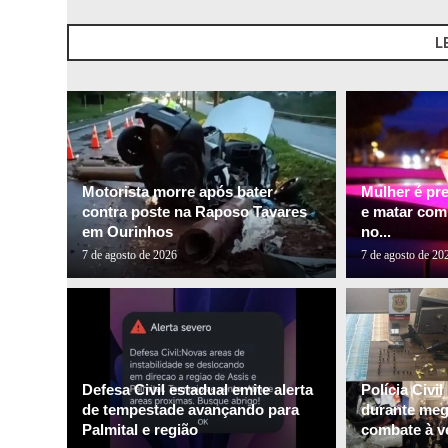
L
Motorista morre após bater
Mulher é pr
contra poste na Raposo Tavares
e matar com
em Ourinhos
no...
7 de agosto de 2026
7 de agosto de 20
Defesa Civil estadual emite alerta
Polícia Civi
de tempestade avançando para
durante me
Palmital e região
combate à ve