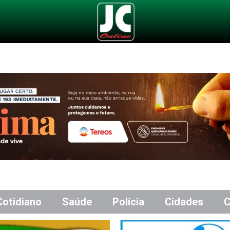
Cotidiano
Saúde
Polícia
Cidades
C