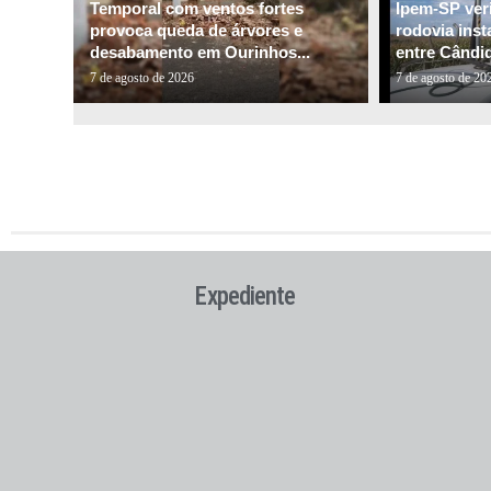
Temporal com ventos fortes
Ipem-SP veri
provoca queda de árvores e
rodovia inst
desabamento em Ourinhos...
entre Cândid
7 de agosto de 2026
7 de agosto de 20
Expediente