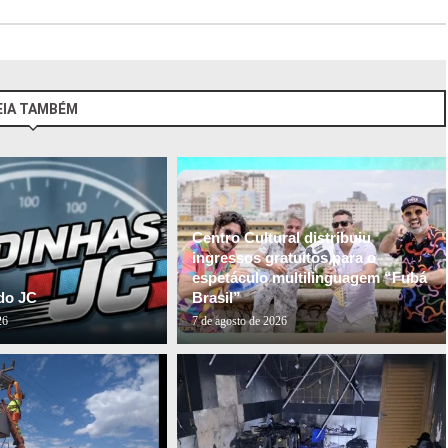
EIA TAMBÉM
Centro Cultural distribuiu
ingressos gratuitos para o
espetáculo multilinguagem “Fubá
do JC
Brasil”
26
7 de agosto de 2026