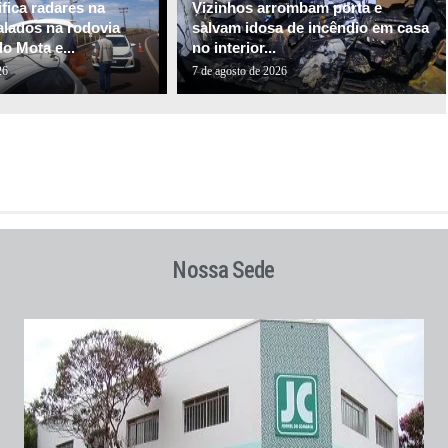
fica radares na
Vizinhos arrombam porta e
alados na rodovia
salvam idosa de incêndio em casa
o Mota e...
no interior...
26
7 de agosto de 2026
Nossa Sede