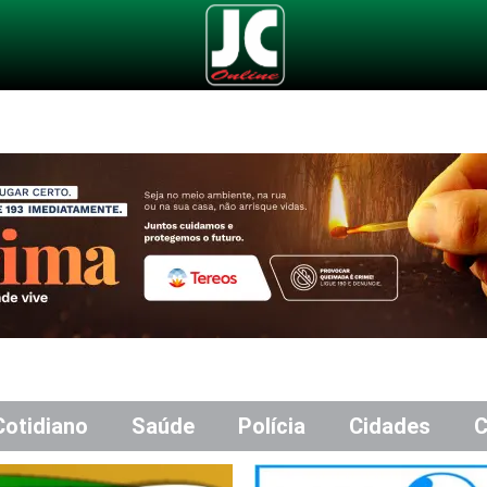
Cotidiano
Saúde
Polícia
Cidades
C