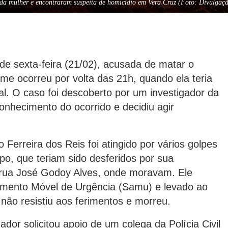
 da mulher e encontraram suspeita de homicídio em Vera Cruz (Foto: Divulgaç
de sexta-feira (21/02), acusada de matar o
me ocorreu por volta das 21h, quando ela teria
l. O caso foi descoberto por um investigador da
onhecimento do ocorrido e decidiu agir
 Ferreira dos Reis foi atingido por vários golpes
po, que teriam sido desferidos por sua
 rua José Godoy Alves, onde moravam. Ele
dimento Móvel de Urgência (Samu) e levado ao
 não resistiu aos ferimentos e morreu.
ador solicitou apoio de um colega da Polícia Civil