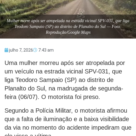
Mulher morre após ser atropelada na estrada vicinal SPV-031, que liga
Teodoro Sampaio (SP) ao distrito de Planalto do Sul — Foto:
Reprodução/Google Maps
julho 7, 2026
7:43 am
Uma mulher morreu após ser atropelada por
um veículo na estrada vicinal SPV-031, que
liga Teodoro Sampaio (SP) ao distrito de
Planalto do Sul, na madrugada de segunda-
feira (06/07). O motorista foi preso.
Segundo a Polícia Militar, o motorista afirmou
que a falta de iluminação e a baixa visibilidade
da via no momento do acidente impediram que
ele visse a vítima.