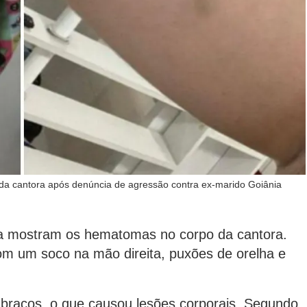
a cantora após denúncia de agressão contra ex-marido Goiânia
ia mostram os hematomas no corpo da cantora.
om um soco na mão direita, puxões de orelha e
 braços, o que causou lesões corporais. Segundo