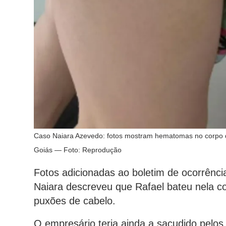
Caso Naiara Azevedo: fotos mostram hematomas no corpo d
Goiás — Foto: Reprodução
Fotos adicionadas ao boletim de ocorrênc
Naiara descreveu que Rafael bateu nela c
puxões de cabelo.
O empresário teria ainda a sacudido pelos