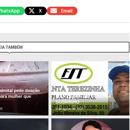
hatsApp
X
Email
EIA TAMBÉM
almital pede doação
para mulher que
IVAN CESAR DE OLIVEIRA
SOBRINHO
26
6 de agosto de 2026