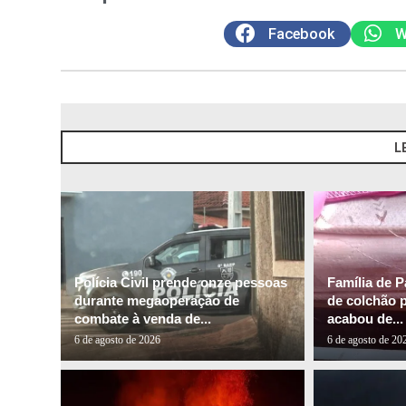
Facebook
W
L
Polícia Civil prende onze pessoas
Família de P
durante megaoperação de
de colchão 
combate à venda de...
acabou de...
6 de agosto de 2026
6 de agosto de 20