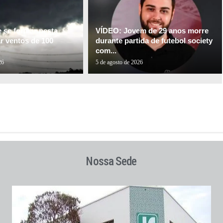
e se formar nesta
VÍDEO: Jovem de 29 anos morre
ar ventos de 100
durante partida de futebol society
com...
26
5 de agosto de 2026
Nossa Sede