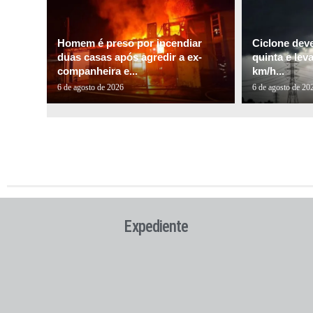
Homem é preso por incendiar
Ciclone dev
duas casas após agredir a ex-
quinta e lev
companheira e...
km/h...
6 de agosto de 2026
6 de agosto de 20
Expediente