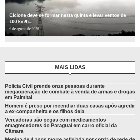
Ciclone deve se formar nesta quinta e levar ventos de
100 km/h...
6 de agosto de 2026
MAIS LIDAS
Polícia Civil prende onze pessoas durante
megaoperação de combate à venda de armas e drogas
em Palmital
Homem é preso por incendiar duas casas após agredir
a ex-companheira e os filhos dela
Vereadoras são pegas com medicamentos
emagrecedores do Paraguai em carro oficial da
Câmara
Menina de 4 anos morre asfixiada por corda de rede de