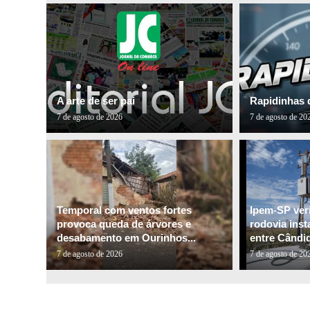
A arte de ser pai
Rapidinhas 
7 de agosto de 2026
7 de agosto de 20
Temporal com ventos fortes
Ipem-SP veri
provoca queda de árvores e
rodovia inst
desabamento em Ourinhos...
entre Cândid
7 de agosto de 2026
7 de agosto de 20