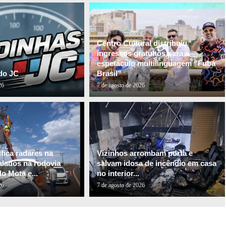
Centro Cultural distribuiu
ingressos gratuitos para o
espetáculo multilinguagem “Fubá
do JC
Brasil”
26
7 de agosto de 2026
fica radares na
Vizinhos arrombam porta e
alados na rodovia
salvam idosa de incêndio em casa
o Mota e...
no interior...
26
7 de agosto de 2026