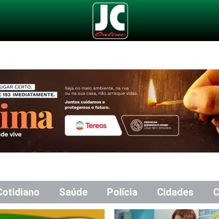
Cotidiano
Saúde
Polícia
Cidades
C