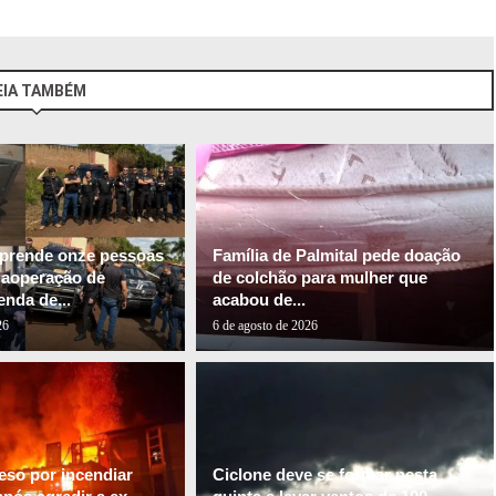
EIA TAMBÉM
l prende onze pessoas
Família de Palmital pede doação
gaoperação de
de colchão para mulher que
nda de...
acabou de...
26
6 de agosto de 2026
so por incendiar
Ciclone deve se formar nesta