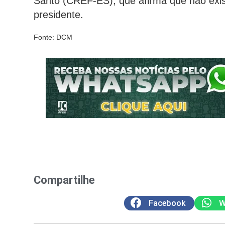
Santo (CREF-ES), que afirma que não exi
presidente.
Fonte: DCM
Compartilhe
Facebook
W