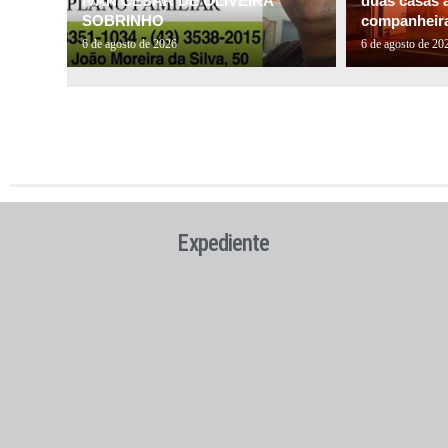
IVAN CESAR DE OLIVEIRA
duas casas a
SOBRINHO
companheira 
6 de agosto de 2026
6 de agosto de 20
Expediente