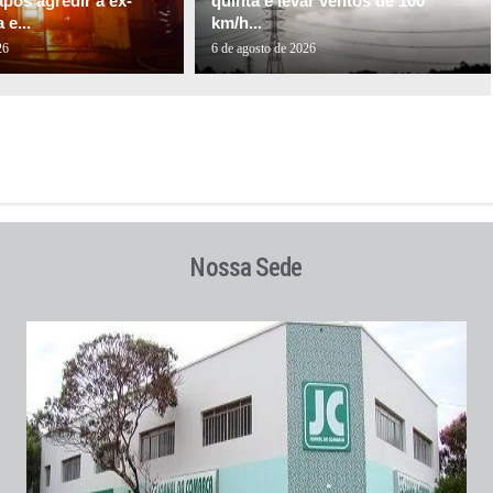
pós agredir a ex-
quinta e levar ventos de 100
e...
km/h...
26
6 de agosto de 2026
Nossa Sede