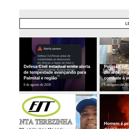
L
Defesa Civil estadual emite alerta
Polícia Civi
de tempestade avançando para
durante me
Palmital e região
combate à ve
6 de agosto de 2026
6 de agosto de 20
Homem é pre