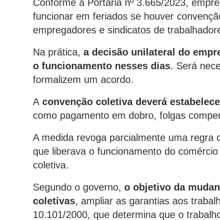
Conforme a Portaria nº 3.665/2023, empr
funcionar em feriados se houver convenção
empregadores e sindicatos de trabalhador
Na prática,
a decisão unilateral do empr
o funcionamento nesses dias
. Será nec
formalizem um acordo.
A
convenção coletiva deverá estabelece
como pagamento em dobro, folgas compens
A medida revoga parcialmente uma regra d
que liberava o funcionamento do comércio
coletiva.
Segundo o governo,
o objetivo da mudan
coletivas
, ampliar as garantias aos trabal
10.101/2000, que determina que o trabalh