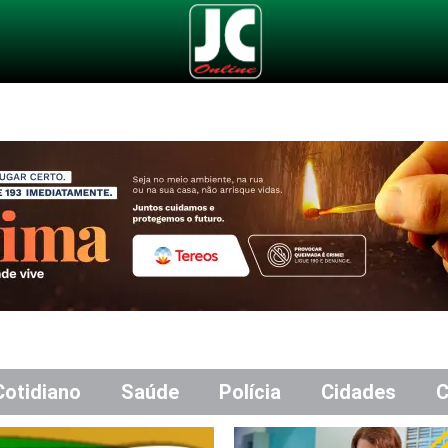
Cotidiano
Saúde
Polícia
Cidades
C