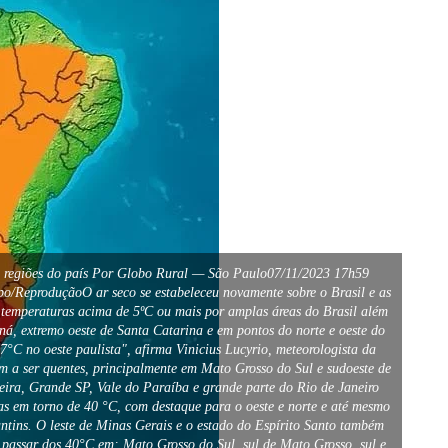
 as regiões do país Por Globo Rural — São Paulo07/11/2023 17h59
po/ReproduçãoO ar seco se estabeleceu novamente sobre o Brasil e as
m temperaturas acima de 5ºC ou mais por amplas áreas do Brasil além
ná, extremo oeste de Santa Catarina e em pontos do norte e oeste do
°C no oeste paulista", afirma Vinicius Lucyrio, meteorologista da
am a ser quentes, principalmente em Mato Grosso do Sul e sudoeste de
eira, Grande SP, Vale do Paraíba e grande parte do Rio de Janeiro
ras em torno de 40 °C, com destaque para o oeste e norte e até mesmo
antins. O leste de Minas Gerais e o estado do Espírito Santo também
m passar dos 40°C em: Mato Grosso do Sul, sul de Mato Grosso, sul e