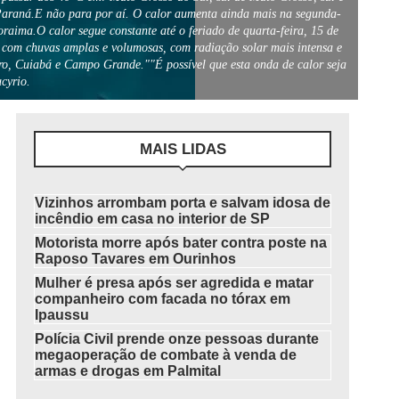
 Paraná.E não para por aí. O calor aumenta ainda mais na segunda-
raima.O calor segue constante até o feriado de quarta-feira, 15 de
 com chuvas amplas e volumosas, com radiação solar mais intensa e
ro, Cuiabá e Campo Grande.""É possível que esta onda de calor seja
cyrio.
MAIS LIDAS
Vizinhos arrombam porta e salvam idosa de
incêndio em casa no interior de SP
Motorista morre após bater contra poste na
Raposo Tavares em Ourinhos
Mulher é presa após ser agredida e matar
companheiro com facada no tórax em
Ipaussu
Polícia Civil prende onze pessoas durante
megaoperação de combate à venda de
armas e drogas em Palmital