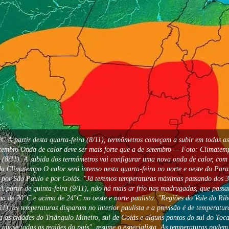
0ºC A partir desta quarta-feira (8/11), termômetros começam a subir em todas
etembro Onda de calor deve ser mais forte que a de setembro — Foto: Climatem
ra (8/11). A subida dos termômetros vai configurar uma nova onda de calor, co
a Climatempo.O calor será intenso nesta quarta-feira no norte e oeste do Para
 por São Paulo e por Goiás. "Já teremos temperaturas máximas passando dos 37
 partir de quinta-feira (9/11), não há mais ar frio nas madrugadas, que pass
 de 20°C e acima de 24°C no oeste e norte paulista. "Regiões do Vale do Rib
1), as temperaturas disparam no interior paulista e a previsão é de temperatu
ara as cidades do Triângulo Mineiro, sul de Goiás e alguns pontos do sul do Toc
 quase todas as regiões do país", resume o especialista. As temperaturas pode