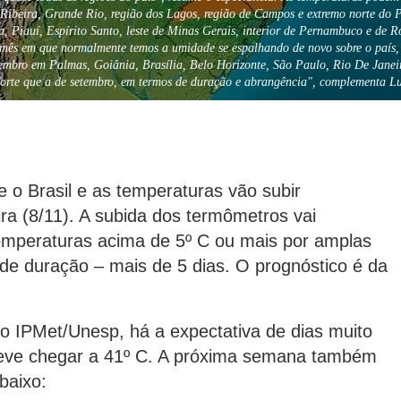
do Ribeira, Grande Rio, região dos Lagos, região de Campos e extremo norte do
 Piauí, Espírito Santo, leste de Minas Gerais, interior de Pernambuco e de Ro
mês em que normalmente temos a umidade se espalhando de novo sobre o país,
vembro em Palmas, Goiânia, Brasília, Belo Horizonte, São Paulo, Rio De Janei
forte que a de setembro, em termos de duração e abrangência", complementa Lu
 o Brasil e as temperaturas vão subir
ira (8/11). A subida dos termômetros vai
emperaturas acima de 5º C ou mais por amplas
de duração – mais de 5 dias. O prognóstico é da
ço IPMet/Unesp, há a expectativa de dias muito
eve chegar a 41º C. A próxima semana também
baixo: