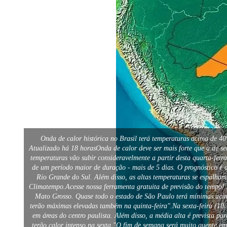
Onda de calor histórica no Brasil terá temperaturas acima de 4
Atualizado há 18 horasOnda de calor deve ser mais forte que a de s
temperaturas vão subir consideravelmente a partir desta quarta-fei
de um período maior de duração - mais de 5 dias. O prognóstico é d
Rio Grande do Sul. Além disso, as altas temperaturas se espalham
Climatempo.Acesse nossa ferramenta gratuita de previsão do tempo! A
Mato Grosso. Quase todo o estado de São Paulo terá mínimas acima
terão máximas elevadas também na quinta-feira".Na sexta-feira (10/1
em áreas do centro paulista. Além disso, a média alta é prevista p
terão calor intenso na sexta."O fim de semana será muito quente em