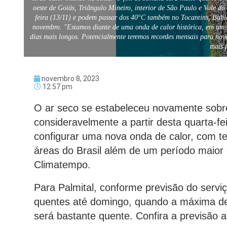
oeste de Goiás, Triângulo Mineiro, interior de São Paulo e Vale 
feira (13/11) e podem passar dos 40°C também no Tocantins, Bahia,
novembro. "Estamos diante de uma onda de calor histórica, em um 
dias mais longos. Potencialmente teremos recordes mensais para no
mais 
novembro 8, 2023
12:57 pm
O ar seco se estabeleceu novamente sobre
consideravelmente a partir desta quarta-fe
configurar uma nova onda de calor, com t
áreas do Brasil além de um período maior 
Climatempo.
Para Palmital, conforme previsão do servi
quentes até domingo, quando a máxima d
será bastante quente. Confira a previsão a