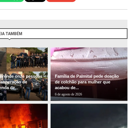
EIA TAMBÉM
l prende onze pessoas
Família de Palmital pede doação
gaoperação de
de colchão para mulher que
nda de...
acabou de...
26
6 de agosto de 2026