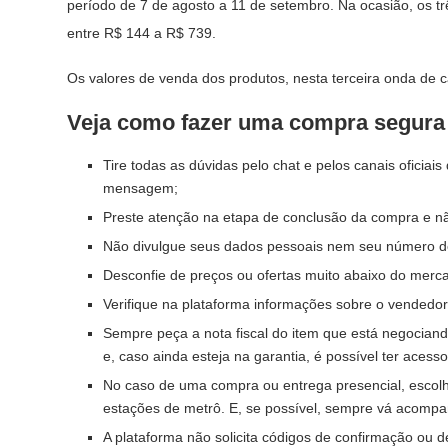
período de 7 de agosto a 11 de setembro. Na ocasião, os t
entre R$ 144 a R$ 739.
Os valores de venda dos produtos, nesta terceira onda de c
Veja como fazer uma compra segura
Tire todas as dúvidas pelo chat e pelos canais oficiais
mensagem;
Preste atenção na etapa de conclusão da compra e não
Não divulgue seus dados pessoais nem seu número de
Desconfie de preços ou ofertas muito abaixo do merc
Verifique na plataforma informações sobre o vendedo
Sempre peça a nota fiscal do item que está negociand
e, caso ainda esteja na garantia, é possível ter acesso 
No caso de uma compra ou entrega presencial, escol
estações de metrô. E, se possível, sempre vá acompa
A plataforma não solicita códigos de confirmação ou de