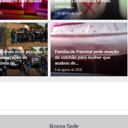
panheiro com facada
anos da Lei Maria da Penha:
entenda...
26
7 de agosto de 2026
l prende onze pessoas
Família de Palmital pede doação
gaoperação de
de colchão para mulher que
nda de...
acabou de...
26
6 de agosto de 2026
Nossa Sede