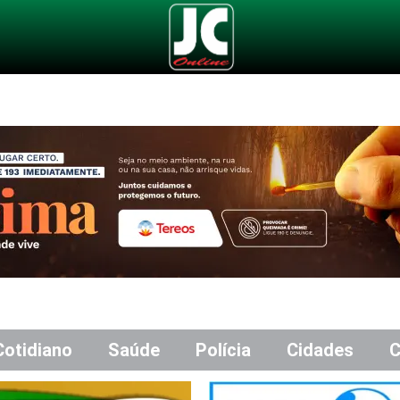
Cotidiano
Saúde
Polícia
Cidades
C