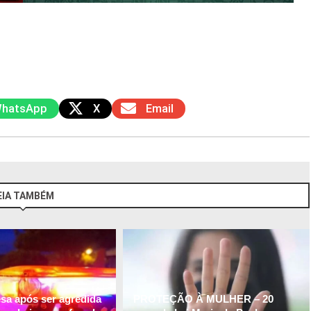
hatsApp
X
Email
EIA TAMBÉM
esa após ser agredida
PROTEÇÃO À MULHER – 20