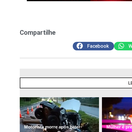
Compartilhe
Facebook
W
L
Motorista morre após bater
Mulher é pr