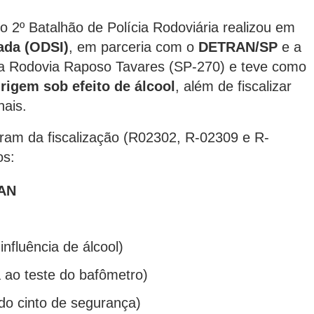
 o 2º Batalhão de Polícia Rodoviária realizou em
ada (ODSI)
, em parceria com o
DETRAN/SP
e a
da Rodovia Raposo Tavares (SP-270) e teve como
irigem sob efeito de álcool
, além de fiscalizar
nais.
param da fiscalização (R02302, R-02309 e R-
os:
RAN
 influência de álcool)
 ao teste do bafômetro)
do cinto de segurança)