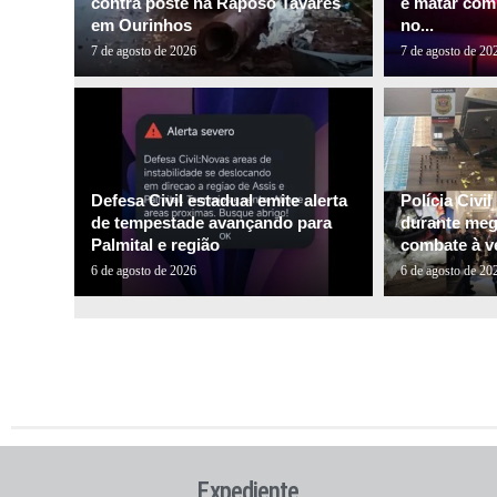
contra poste na Raposo Tavares
e matar com
em Ourinhos
no...
7 de agosto de 2026
7 de agosto de 20
Defesa Civil estadual emite alerta
Polícia Civi
de tempestade avançando para
durante me
Palmital e região
combate à ve
6 de agosto de 2026
6 de agosto de 20
Expediente