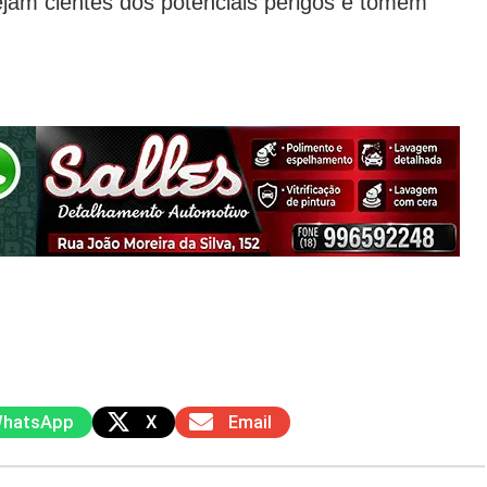
tejam cientes dos potenciais perigos e tomem
hatsApp
X
Email