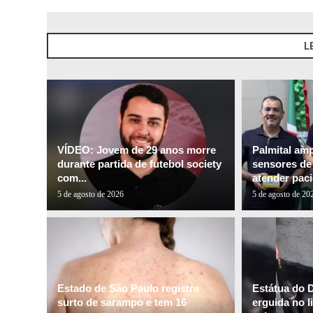
L
VÍDEO: Jovem de 29 anos morre
Palmital am
durante partida de futebol society
sensores de 
com...
atender paci
5 de agosto de 2026
5 de agosto de 20
Estado de São Paulo registra
Estátua do 
surto de sarampo e tem 16
erguida no l