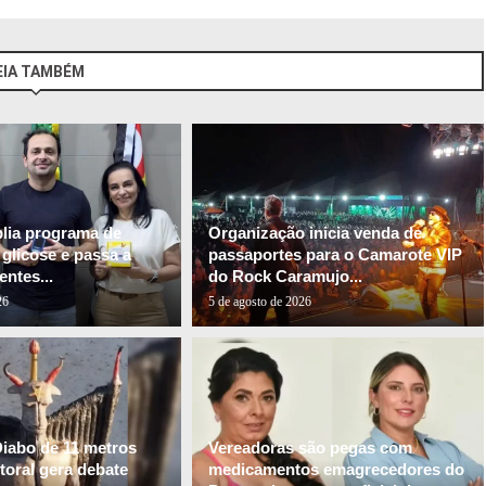
EIA TAMBÉM
plia programa de
Organização inicia venda de
glicose e passa a
passaportes para o Camarote VIP
entes...
do Rock Caramujo...
26
5 de agosto de 2026
Diabo de 11 metros
Vereadoras são pegas com
itoral gera debate
medicamentos emagrecedores do