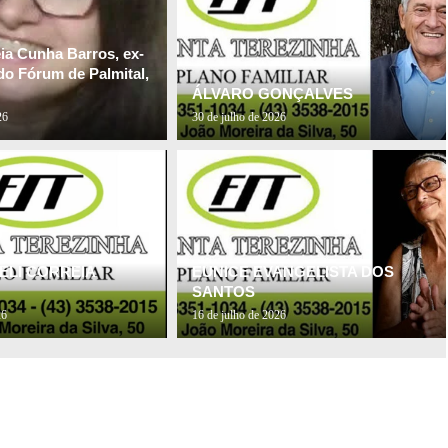
ia Cunha Barros, ex-
do Fórum de Palmital,
ÁLVARO GONÇALVES
26
30 de julho de 2026
ELI CORREIA
EUNICE EVANGELISTA DOS
SANTOS
26
16 de julho de 2026