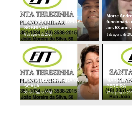
Morre Andre
IVAN CESAR DE OLIVEIRA
funcionária 
SOBRINHO
aos 53 anos
6 de agosto de 2026
1 de agosto de 20
MARIA HELENA MARANA
MARIA ROS
SCALA
PEREIRA
22 de julho de 2026
17 de julho de 20