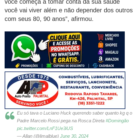
você começa a tomar conta da sua saúde
você vai viver além e não depender dos outros
com seus 80, 90 anos”, afirmou.
Eu só tava o Luciano Huck querendo saber quanto kg q o
Padre Marcelo Rossi pega na Rosca Direta
#Domingão
pic.twitter.com/LnF1Ue3iUS
— Allan (@limalblue)
June 30, 2024