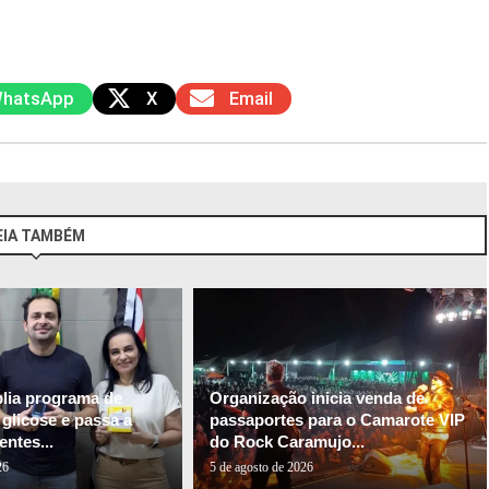
hatsApp
X
Email
EIA TAMBÉM
plia programa de
Organização inicia venda de
glicose e passa a
passaportes para o Camarote VIP
entes...
do Rock Caramujo...
26
5 de agosto de 2026