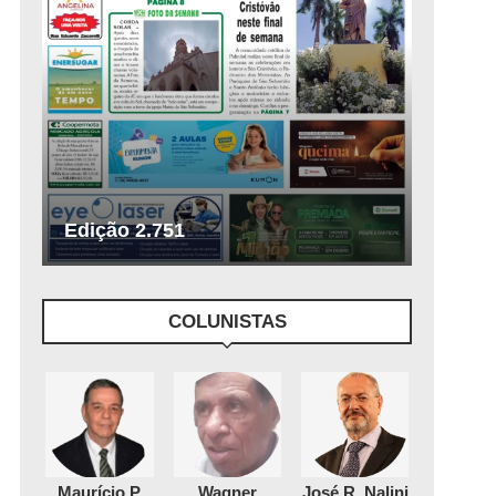
Edição 2.751
COLUNISTAS
Maurício P
Wagner
José R. Nalini