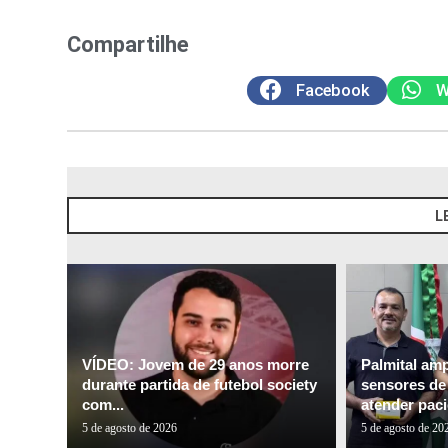
Compartilhe
Facebook
W
L
VÍDEO: Jovem de 29 anos morre
Palmital am
durante partida de futebol society
sensores de 
com...
atender paci
5 de agosto de 2026
5 de agosto de 20