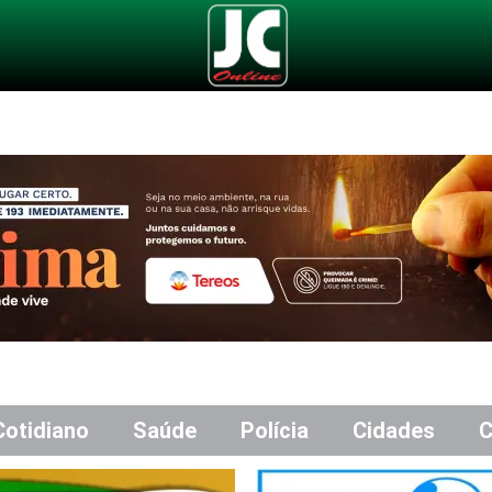
Cotidiano
Saúde
Polícia
Cidades
C