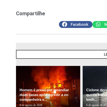
Compartilhe
Facebook
W
L
Homem é preso por incendiar
Ciclone dev
duas casas após agredir a ex-
quinta e lev
companheira e...
km/h...
6 de agosto de 2026
6 de agosto de 20