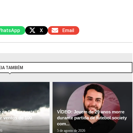
hatsApp
X
Email
EIA TAMBÉM
e se formar nesta
VÍDEO: Jovem de 29 anos morre
ar ventos de 100
durante partida de futebol society
com...
26
5 de agosto de 2026