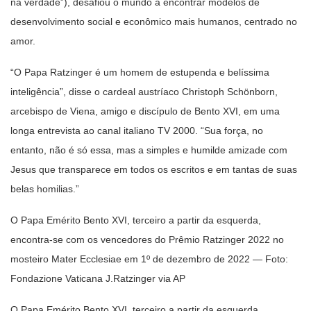
na verdade”), desafiou o mundo a encontrar modelos de
desenvolvimento social e econômico mais humanos, centrado no
amor.
“O Papa Ratzinger é um homem de estupenda e belíssima
inteligência”, disse o cardeal austríaco Christoph Schönborn,
arcebispo de Viena, amigo e discípulo de Bento XVI, em uma
longa entrevista ao canal italiano TV 2000. “Sua força, no
entanto, não é só essa, mas a simples e humilde amizade com
Jesus que transparece em todos os escritos e em tantas de suas
belas homilias.”
O Papa Emérito Bento XVI, terceiro a partir da esquerda,
encontra-se com os vencedores do Prêmio Ratzinger 2022 no
mosteiro Mater Ecclesiae em 1º de dezembro de 2022 — Foto:
Fondazione Vaticana J.Ratzinger via AP
O Papa Emérito Bento XVI, terceiro a partir da esquerda,