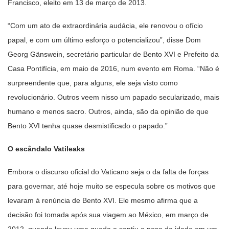
Francisco, eleito em 13 de março de 2013.
“Com um ato de extraordinária audácia, ele renovou o ofício
papal, e com um último esforço o potencializou”, disse Dom
Georg Gänswein, secretário particular de Bento XVI e Prefeito da
Casa Pontifícia, em maio de 2016, num evento em Roma. “Não é
surpreendente que, para alguns, ele seja visto como
revolucionário. Outros veem nisso um papado secularizado, mais
humano e menos sacro. Outros, ainda, são da opinião de que
Bento XVI tenha quase desmistificado o papado.”
O escândalo Vatileaks
Embora o discurso oficial do Vaticano seja o da falta de forças
para governar, até hoje muito se especula sobre os motivos que
levaram à renúncia de Bento XVI. Ele mesmo afirma que a
decisão foi tomada após sua viagem ao México, em março de
2012, quando levou uma queda e sentiu o peso da idade em um