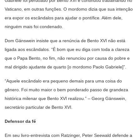
Gabriele foi perdoado por Bento XVI e continuou trabalhando no
Vaticano, em outras funções. O mordomo dizia que sua intenção
era expor os escândalos para ajudar o pontífice. Além dele,
ninguém mais foi condenado.
Dom Gänswein insiste que a renúncia de Bento XVI não está
ligada aos escândalos. “É bom que eu diga com toda a clareza
que o Papa Bento, no fim, não renunciou por causa do pobre e
mal dirigido ajudante de quarto [o mordomo Paolo Gabriele]”.
“Aquele escândalo era pequeno demais para uma coisa do
gênero. Foi muito maior o bem ponderado passo de grandeza
histórica milenar que Bento XVI realizou.” – Georg Gänswein,
secretário particular de Bento XVI.
Defensor da fé
Em seu livro-entrevista com Ratzinger, Peter Seewald defende a