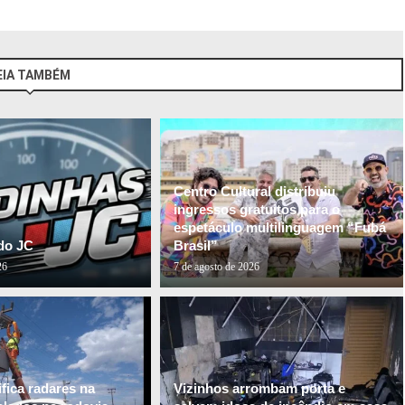
EIA TAMBÉM
Centro Cultural distribuiu
ingressos gratuitos para o
espetáculo multilinguagem “Fubá
do JC
Brasil”
26
7 de agosto de 2026
fica radares na
Vizinhos arrombam porta e