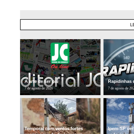
L
A arte de ser pai
Rapidinhas 
7 de agosto de 2026
7 de agosto de 20
Temporal com ventos fortes
Ipem-SP veri