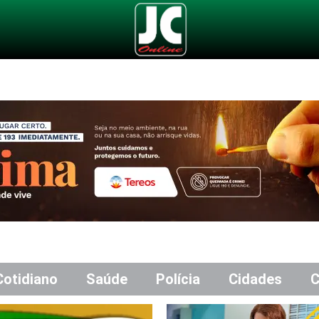
Cotidiano
Saúde
Polícia
Cidades
C