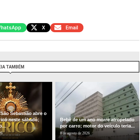
hatsApp
X
Email
EIA TAMBÉM
 São Sebastião abre o
ricó neste sábado;
Bebê de um ano morre atropelado
...
por carro; motor do veículo teria...
26
8 de agosto de 2026