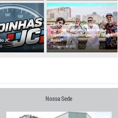
Centro Cultural distribuiu
ingressos gratuitos para o
espetáculo multilinguagem “Fubá
do JC
Brasil”
26
7 de agosto de 2026
Nossa Sede