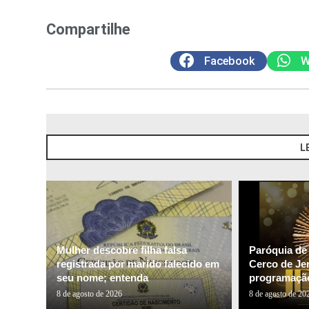
Compartilhe
Facebook
W
L
Mulher descobre filha falsa
Paróquia de
registrada por marido falecido em
Cerco de Je
seu nome; entenda
programação
8 de agosto de 2026
8 de agosto de 20