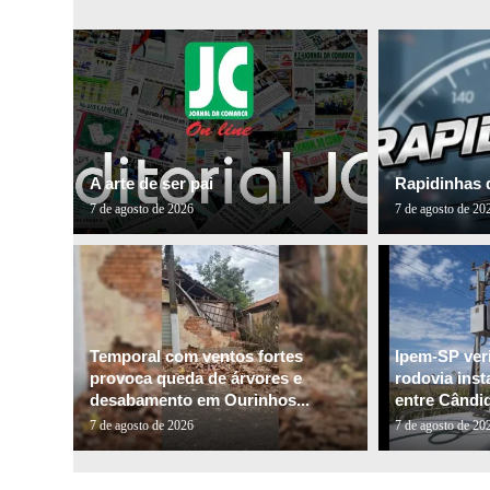
A arte de ser pai
Rapidinhas 
7 de agosto de 2026
7 de agosto de 20
Temporal com ventos fortes
Ipem-SP veri
provoca queda de árvores e
rodovia inst
desabamento em Ourinhos...
entre Cândid
7 de agosto de 2026
7 de agosto de 20