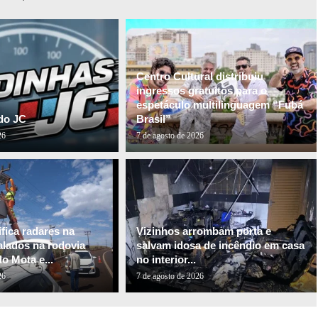
Centro Cultural distribuiu
ingressos gratuitos para o
espetáculo multilinguagem “Fubá
do JC
Brasil”
26
7 de agosto de 2026
fica radares na
Vizinhos arrombam porta e
alados na rodovia
salvam idosa de incêndio em casa
o Mota e...
no interior...
26
7 de agosto de 2026