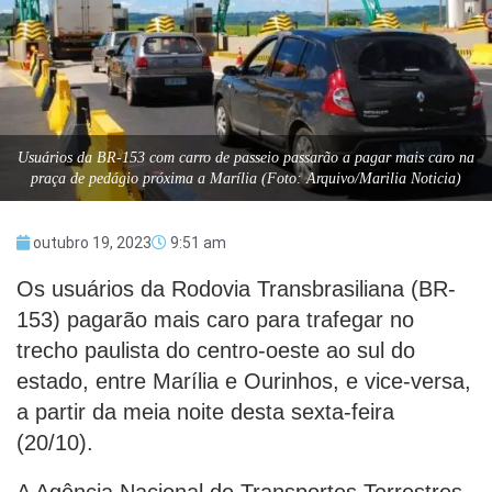
Usuários da BR-153 com carro de passeio passarão a pagar mais caro na
praça de pedágio próxima a Marília (Foto: Arquivo/Marilia Noticia)
outubro 19, 2023
9:51 am
Os usuários da Rodovia Transbrasiliana (BR-
153) pagarão mais caro para trafegar no
trecho paulista do centro-oeste ao sul do
estado, entre Marília e Ourinhos, e vice-versa,
a partir da meia noite desta sexta-feira
(20/10).
A Agência Nacional de Transportes Terrestres