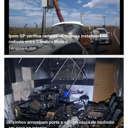
Ipem-SP verifica radares na rodovia instalados na
rodovia entre Cândido Mota e...
7 de agosto de 2026
Vizinhos arrombam porta e salvam idosa de incêndio
em casa no interior...