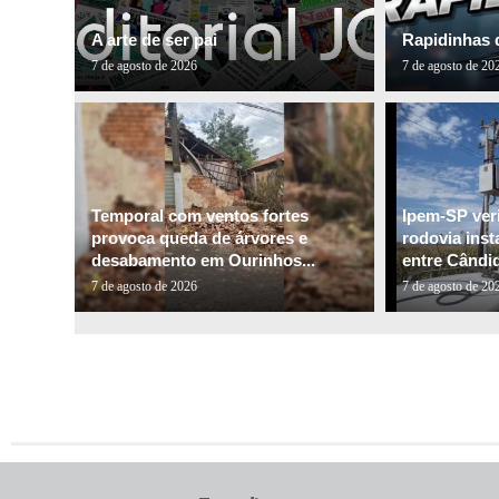
A arte de ser pai
Rapidinhas 
7 de agosto de 2026
7 de agosto de 20
Temporal com ventos fortes
Ipem-SP veri
provoca queda de árvores e
rodovia inst
desabamento em Ourinhos...
entre Cândid
7 de agosto de 2026
7 de agosto de 20