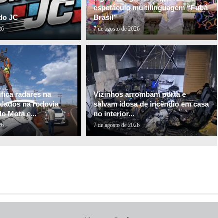
espetáculo multilinguagem “Fubá
do JC
Brasil”
26
7 de agosto de 2026
fica radares na
Vizinhos arrombam porta e
alados na rodovia
salvam idosa de incêndio em casa
o Mota e...
no interior...
26
7 de agosto de 2026