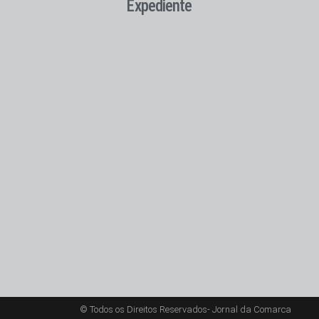
Expediente
© Todos os Direitos Reservados- Jornal da Comarca