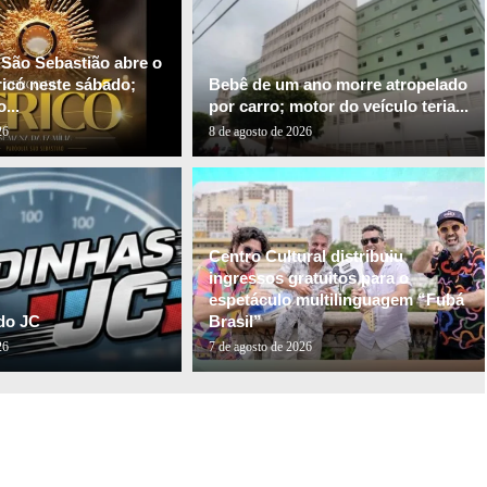
 São Sebastião abre o
ricó neste sábado;
Bebê de um ano morre atropelado
...
por carro; motor do veículo teria...
26
8 de agosto de 2026
Centro Cultural distribuiu
ingressos gratuitos para o
espetáculo multilinguagem “Fubá
do JC
Brasil”
26
7 de agosto de 2026