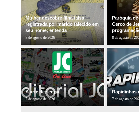
Mulher descobre filha falsa
Paróquia de
registrada por marido falecido em
Cerco de Je
seu nome; entenda
programação
8 de agosto de 2026
8 de agosto de 20
A arte de ser pai
Rapidinhas 
7 de agosto de 2026
7 de agosto de 20