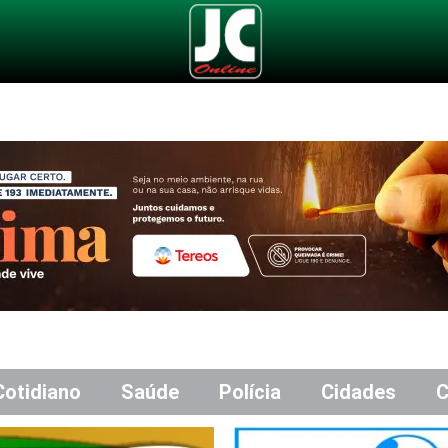
Cotidiano
Saúde
Polícia
Cidades
C