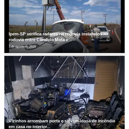
Ipem-SP verifica radares na rodovia instalados na
rodovia entre Cândido Mota e...
7 de agosto de 2026
Vizinhos arrombam porta e salvam idosa de incêndio
em casa no interior...