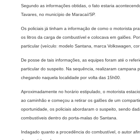
Segundo as informações obtidas, o fato estaria acontecen
Tavares, no município de Maracaí/SP.
Os policiais já tinham a informação de como o motorista prat
os litros da carga de combustível e colocava em galões. Po
particular (veículo: modelo Santana, marca Volkswagen, co
De posse de tais informações, as equipes foram até o refer
particular do suspeito. Na sequência, realizaram campana pel
chegando naquela localidade por volta das 15h00.
Aproximadamente no horário estipulado, o motorista estacion
ao caminhão e começou a retirar os galões de um compartim
oportunidade, os policiais abordaram o suspeito, sendo dad
combustíveis dentro do porta-malas do Santana.
Indagado quanto a procedência do combustível, o autor afirm