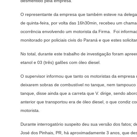
desmentido pela empresa.
O representante da empresa que também esteve na delegac
de quinta-feira, por volta das 16h30min, recebeu um ch
ocorrência envolvendo um motorista da Firma. Foi informad
monitorado por policiais civis do Paraná e que estes solic
No total, durante este trabalho de investigação foram apree
etanol e 03 (três) galões com óleo diesel.
O supervisor informou que tanto os motoristas da empresa 
deixarem sobras de combustível no tanque, nem tampouco e
tanque, disse ainda que a carreta que V. dirige, sendo abor
anterior que transportou era de óleo diesel, o que condiz 
motorista.
Durante interrogatório suspeito deu sua versão dos fatos;
José dos Pinhais, PR, há aproximadamente 3 anos, que de