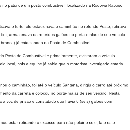
do no pátio de um posto combustível localizado na Rodovia Raposo
icava o furto, ele estacionava o caminhão no referido Posto, retirava
r fim, armazenava os referidos galões no porta-malas de seu veículo
r branca) já estacionado no Posto de Combustível.
ido Posto de Combustível e primeiramente, avistaram o veículo
o local, pois a equipe já sabia que o motorista investigado estaria
ou o caminhão, foi até o veículo Santana, dirigiu o carro até próximo
ento da carreta e colocou no porta-malas de seu veículo. Nesta
a a voz de prisão e constatado que havia 6 (seis) galões com
ou estar retirando o excesso para não poluir o solo, fato este