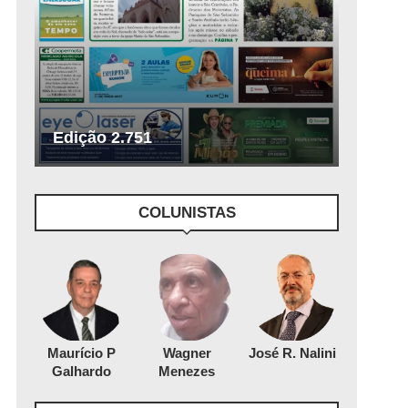
Edição 2.751
COLUNISTAS
Maurício P
Wagner
José R. Nalini
Galhardo
Menezes