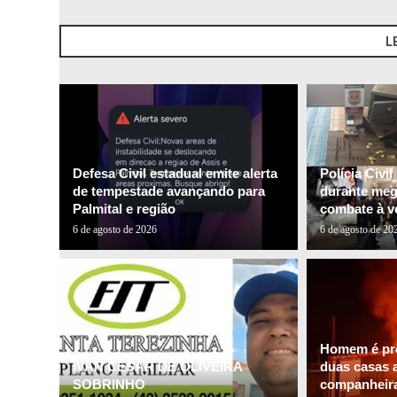
L
Defesa Civil estadual emite alerta
Polícia Civi
de tempestade avançando para
durante me
Palmital e região
combate à ve
6 de agosto de 2026
6 de agosto de 20
Homem é pre
IVAN CESAR DE OLIVEIRA
duas casas a
SOBRINHO
companheira 