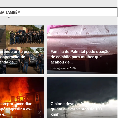
EIA TAMBÉM
l prende onze pessoas
Família de Palmital pede doação
gaoperação de
de colchão para mulher que
nda de...
acabou de...
26
6 de agosto de 2026
so por incendiar
Ciclone deve se formar nesta
pós agredir a ex-
quinta e levar ventos de 100
e...
km/h...