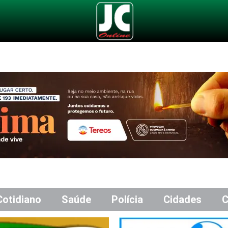
Cotidiano
Saúde
Polícia
Cidades
C