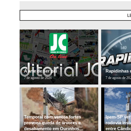
L
A arte de ser pai
Rapidinhas 
7 de agosto de 2026
7 de agosto de 20
Temporal com ventos fortes
Ipem-SP veri
provoca queda de árvores e
rodovia inst
desabamento em Ourinhos...
entre Cândid