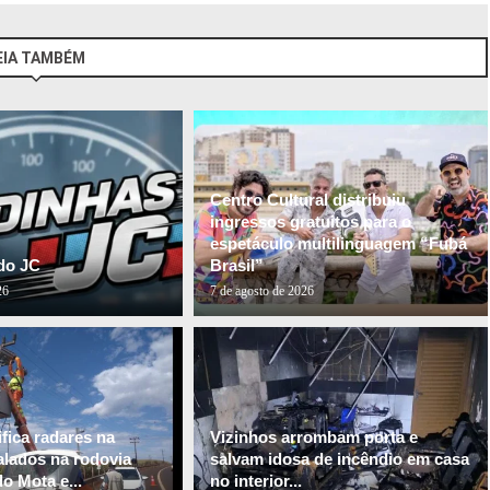
EIA TAMBÉM
Centro Cultural distribuiu
ingressos gratuitos para o
espetáculo multilinguagem “Fubá
do JC
Brasil”
26
7 de agosto de 2026
fica radares na
Vizinhos arrombam porta e
alados na rodovia
salvam idosa de incêndio em casa
o Mota e...
no interior...