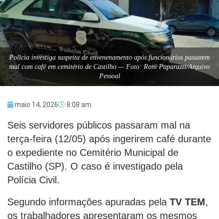
Polícia investiga suspeita de envenenamento após funcionários passarem
mal com café em cemitério de Castilho — Foto: Roni Paparazzi/Arquivo
Pessoal
maio 14, 2026
8:08 am
Seis servidores públicos passaram mal na
terça-feira (12/05) após ingerirem café durante
o expediente no Cemitério Municipal de
Castilho (SP). O caso é investigado pela
Polícia Civil.
Segundo informações apuradas pela
TV TEM
,
os trabalhadores apresentaram os mesmos