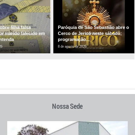
bre filha falsa
Paróquia de São Sebastião abre o
or marido falecido em
Cerco de Jericó neste sábado;
ntenda
programação...
26
8 de agosto de 2026
Nossa Sede