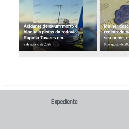
Acidente deixa um morto e
Mulher desco
bloqueia pistas da rodovia
registrada p
Raposo Tavares em...
seu nome; e
9 de agosto de 2026
8 de agosto de 20
Expediente