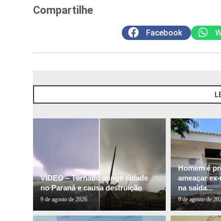
Compartilhe
Facebook
W
L
Homem é pre
VÍDEO – Tornado atinge cidade
ameaçar ex
no Paraná e causa destruição
na saída...
9 de agosto de 2026
9 de agosto de 20