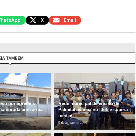
hatsApp
X
Email
EIA TAMBÉM
so por agredir e
Rede municipal de ensino de
-namorada com arma
Palmital avança no Ideb e supera
médias...
26
9 de agosto de 2026