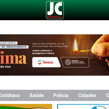
Cotidiano
Saúde
Polícia
Cidades
C