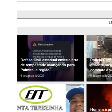
L
Defesa Civil estadual emite alerta
Polícia Civi
de tempestade avançando para
durante me
Palmital e região
combate à ve
6 de agosto de 2026
6 de agosto de 20
Homem é pre