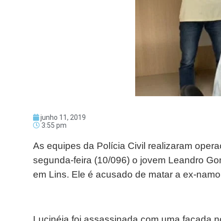
junho 11, 2019
3:55 pm
As equipes da Polícia Civil realizaram oper
segunda-feira (10/096) o jovem Leandro Gom
em Lins. Ele é acusado de matar a ex-namo
Lucinéia foi assassinada com uma facada n