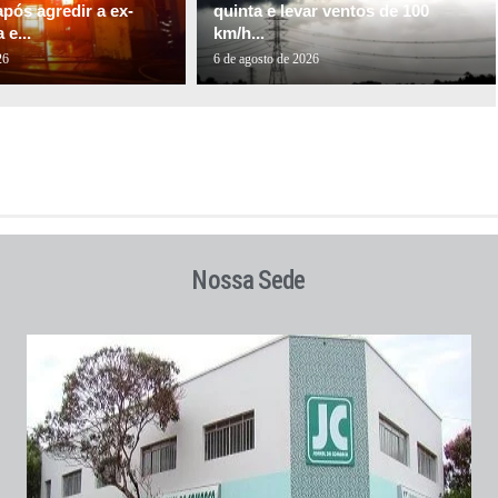
pós agredir a ex-
quinta e levar ventos de 100
e...
km/h...
26
6 de agosto de 2026
Nossa Sede