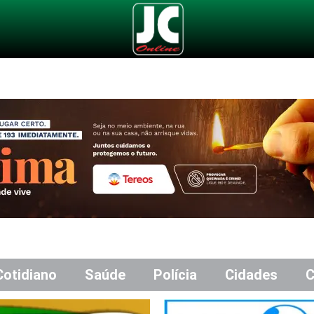
Cotidiano
Saúde
Polícia
Cidades
C