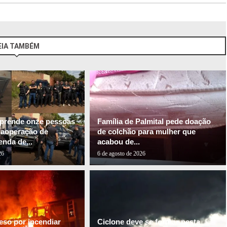
EIA TAMBÉM
l prende onze pessoas
Família de Palmital pede doação
gaoperação de
de colchão para mulher que
nda de...
acabou de...
26
6 de agosto de 2026
so por incendiar
Ciclone deve se formar nesta