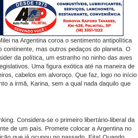
 Milei na Argentina coroa o sentimento antipolítica
o continente, mas outros pedaços do planeta. O
sider da política, um estranho no ninho das aves
egislativos. Uma figura exótica até na maneira de
ros, cabelos em alvoroço. Que faz, logo no início
nto a irmã, Karina, sem a qual nada daquilo que
ing. Considera-se o primeiro libertário-liberal da
dente de um país. Promete colocar a Argentina no
sição que já ocupou no passado. Eita! Quando,