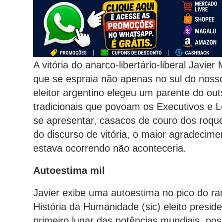
A vitória do anarco-libertário-liberal Javier
que se espraia não apenas no sul do noss
eleitor argentino elegeu um parente do out
tradicionais que povoam os Executivos e L
se apresentar, casacos de couro dos roquei
do discurso de vitória, o maior agradecime
estava ocorrendo não aconteceria.
Autoestima mil
Javier exibe uma autoestima no pico do rank
História da Humanidade (sic) eleito presi
primeiro lugar das potências mundiais, po