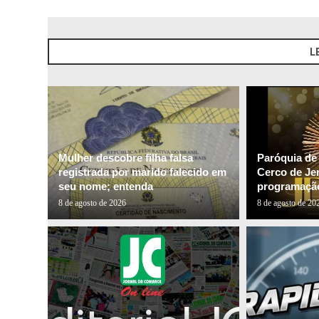
L
Mulher descobre filha falsa
Paróquia de
registrada por marido falecido em
Cerco de Je
seu nome; entenda
programação
8 de agosto de 2026
8 de agosto de 20