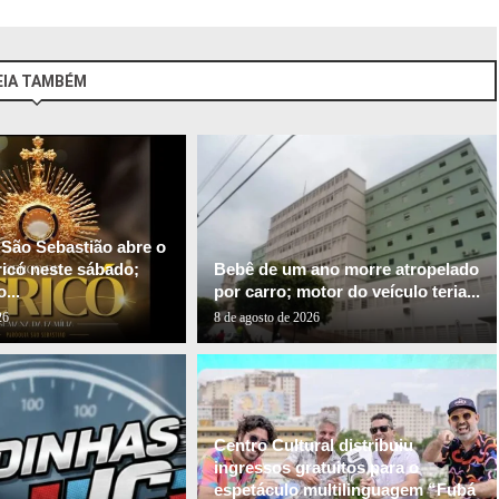
EIA TAMBÉM
 São Sebastião abre o
ricó neste sábado;
Bebê de um ano morre atropelado
...
por carro; motor do veículo teria...
26
8 de agosto de 2026
Centro Cultural distribuiu
ingressos gratuitos para o
espetáculo multilinguagem “Fubá