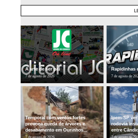
L
A arte de ser pai
Rapidinhas 
7 de agosto de 2026
7 de agosto de 20
Temporal com ventos fortes
Ipem-SP veri
provoca queda de árvores e
rodovia inst
desabamento em Ourinhos...
entre Cândid
7 de agosto de 2026
7 de agosto de 20