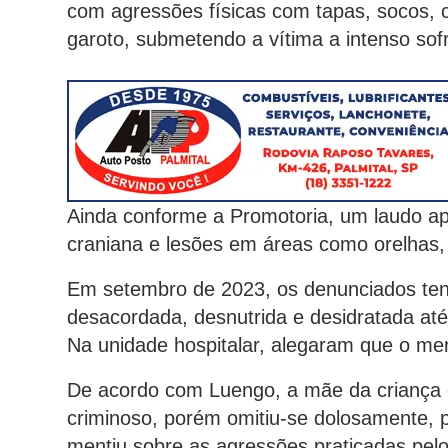
com agressões físicas com tapas, socos, 
garoto, submetendo a vítima a intenso sofr
Ainda conforme a Promotoria, um laudo ap
craniana e lesões em áreas como orelhas, 
Em setembro de 2023, os denunciados tent
desacordada, desnutrida e desidratada at
Na unidade hospitalar, alegaram que o men
De acordo com Luengo, a mãe da criança de
criminoso, porém omitiu-se dolosamente, p
mentiu sobre as agressões praticadas pel