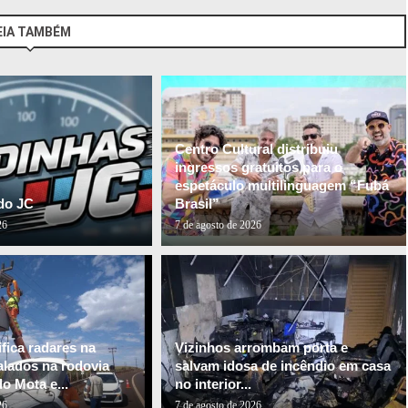
EIA TAMBÉM
Centro Cultural distribuiu
ingressos gratuitos para o
espetáculo multilinguagem “Fubá
do JC
Brasil”
26
7 de agosto de 2026
fica radares na
Vizinhos arrombam porta e
alados na rodovia
salvam idosa de incêndio em casa
o Mota e...
no interior...
26
7 de agosto de 2026