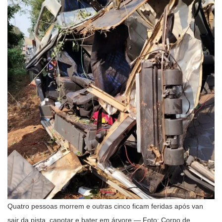
Quatro pessoas morrem e outras cinco ficam feridas após van
sair da pista, capotar e bater em árvore — Foto: Corpo de