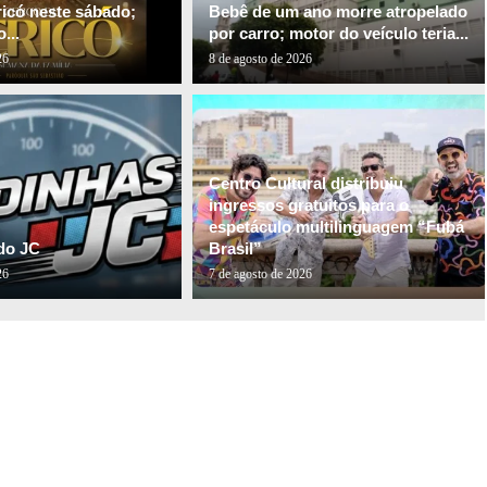
ricó neste sábado;
Bebê de um ano morre atropelado
...
por carro; motor do veículo teria...
26
8 de agosto de 2026
Centro Cultural distribuiu
ingressos gratuitos para o
espetáculo multilinguagem “Fubá
do JC
Brasil”
26
7 de agosto de 2026