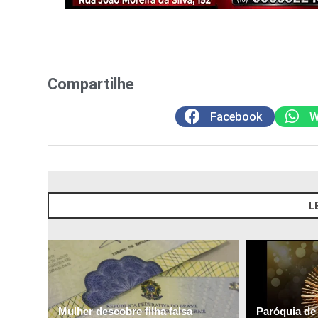
Compartilhe
Facebook
W
L
Mulher descobre filha falsa
Paróquia de