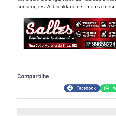
construções. A dificuldade é sempre a mes
Compartilhe
Facebook
W