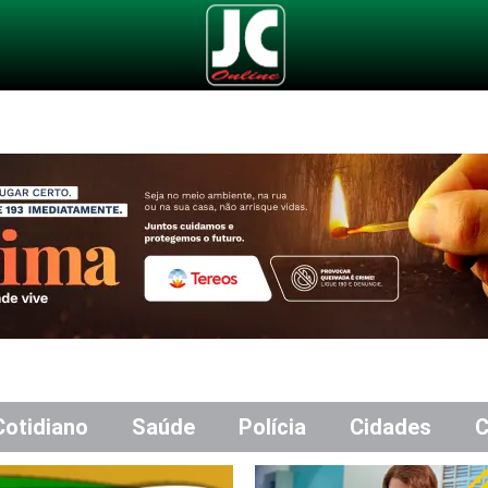
Cotidiano
Saúde
Polícia
Cidades
C