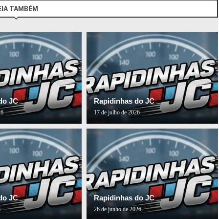
EIA TAMBÉM
do JC
Rapidinhas do JC
26
17 de julho de 2026
do JC
Rapidinhas do JC
6
26 de junho de 2026