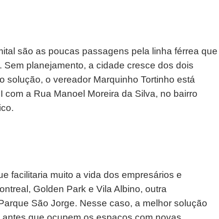
tal são as poucas passagens pela linha férrea que
ha. Sem planejamento, a cidade cresce dos dois
o solução, o vereador Marquinho Tortinho está
l II com a Rua Manoel Moreira da Silva, no bairro
ico.
e facilitaria muito a vida dos empresários e
treal, Golden Park e Vila Albino, outra
o Parque São Jorge. Nesse caso, a melhor solução
s, antes que ocupem os espaços com novas