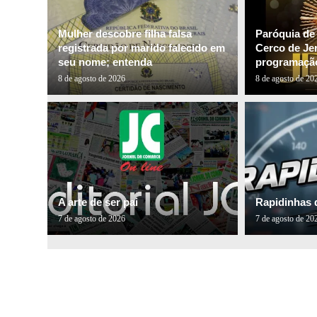
Mulher descobre filha falsa
Paróquia de
registrada por marido falecido em
Cerco de Je
seu nome; entenda
programação
8 de agosto de 2026
8 de agosto de 20
A arte de ser pai
Rapidinhas 
7 de agosto de 2026
7 de agosto de 20