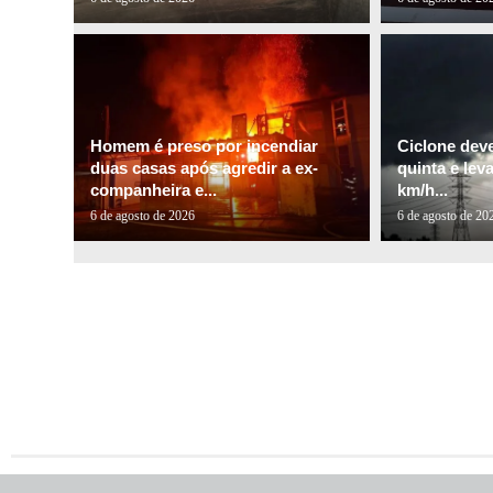
Homem é preso por incendiar
Ciclone dev
duas casas após agredir a ex-
quinta e lev
companheira e...
km/h...
6 de agosto de 2026
6 de agosto de 20