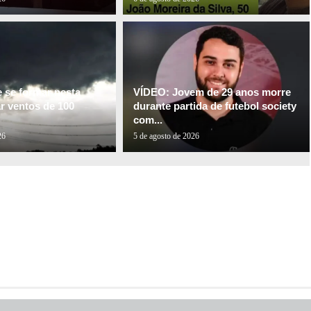
e se formar nesta
VÍDEO: Jovem de 29 anos morre
ar ventos de 100
durante partida de futebol society
com...
26
5 de agosto de 2026