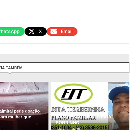
hatsApp
X
Email
EIA TAMBÉM
almital pede doação
para mulher que
IVAN CESAR DE OLIVEIRA
SOBRINHO
26
6 de agosto de 2026