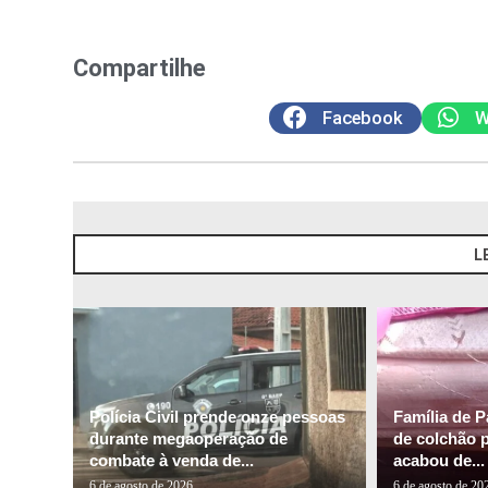
Compartilhe
Facebook
W
L
Polícia Civil prende onze pessoas
Família de P
durante megaoperação de
de colchão 
combate à venda de...
acabou de...
6 de agosto de 2026
6 de agosto de 20