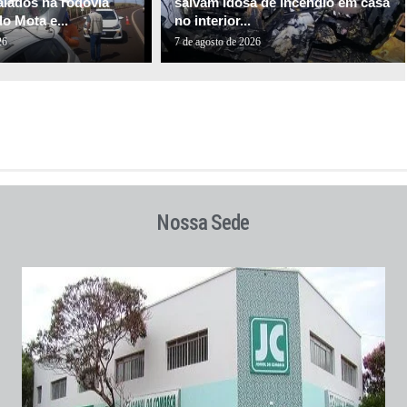
alados na rodovia
salvam idosa de incêndio em casa
o Mota e...
no interior...
26
7 de agosto de 2026
Nossa Sede