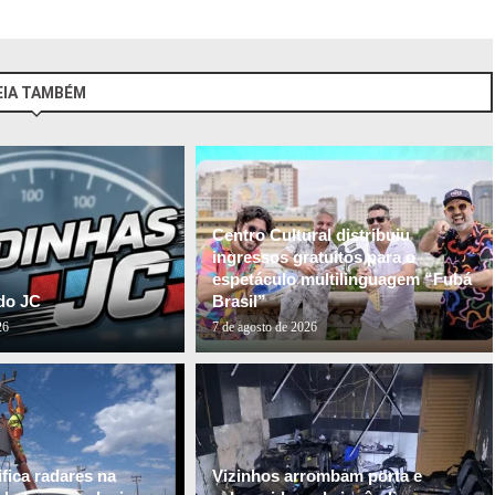
EIA TAMBÉM
Centro Cultural distribuiu
ingressos gratuitos para o
espetáculo multilinguagem “Fubá
do JC
Brasil”
26
7 de agosto de 2026
fica radares na
Vizinhos arrombam porta e