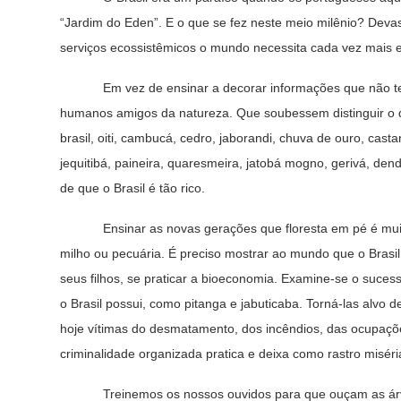
“Jardim do Eden”. E o que se fez neste meio milênio? Deva
serviços ecossistêmicos o mundo necessita cada vez mais e 
Em vez de ensinar a decorar informações que não terão 
humanos amigos da natureza. Que soubessem distinguir o q
brasil, oiti, cambucá, cedro, jaborandi, chuva de ouro, castan
jequitibá, paineira, quaresmeira, jatobá mogno, gerivá, den
de que o Brasil é tão rico.
Ensinar as novas gerações que floresta em pé é muito ma
milho ou pecuária. É preciso mostrar ao mundo que o Brasi
seus filhos, se praticar a bioeconomia. Examine-se o suces
o Brasil possui, como pitanga e jabuticaba. Torná-las alvo 
hoje vítimas do desmatamento, dos incêndios, das ocupações
criminalidade organizada pratica e deixa como rastro miséri
Treinemos os nossos ouvidos para que ouçam as árvor