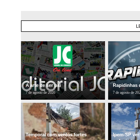
L
A arte de ser pai
Rapidinhas 
7 de agosto de 2026
7 de agosto de 20
Temporal com ventos fortes
Ipem-SP veri