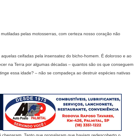
iladas pelas motosserras, com certeza nosso coração não
quelas ceifadas pela insensatez do bicho-homem. É doloroso e ao
ecer na Terra por algumas décadas – quantos são os que conseguem
tinge essa idade? – não se compadeça ao destruir espécies nativas
hegaram. Tanto que propalaram que haviam redescoberto o