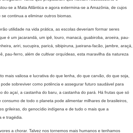
stou-se a Mata Atlântica e agora extermina-se a Amazônia, de cujos
se continua a eliminar outros biomas.
utilidade na vida prática, as escolas deveriam formar seres
ue é um jacarandá, um ipê, louro, manacá, guabiroba, aroeira, pau-
heira, ariri, sucupira, paricá, sibipiruna, jueirana-facão, jambre, araçá,
dê, pau-ferro, além de cultivar orquídeas, esta maravilha da natureza
is valiosa e lucrativa do que lenha, do que carvão, do que soja,
l pode sobreviver como potência e assegurar futuro saudável para
so do açaí, a castanha do baru, a castanha do pará. Há frutas que só
de consumo de todo o planeta pode alimentar milhares de brasileiros,
 grileiras, do genocídio indígena e de tudo o mais que a
a e tragédia.
es a chorar. Talvez nos tornemos mais humanos e tenhamos