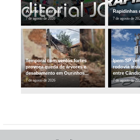
A arte de ser pai
Rapidinhas 
7 de agosto de 2026
7 de agosto de 20
Temporal com ventos fortes
Ipem-SP veri
provoca queda de árvores e
rodovia inst
desabamento em Ourinhos...
entre Cândid
7 de agosto de 2026
7 de agosto de 20