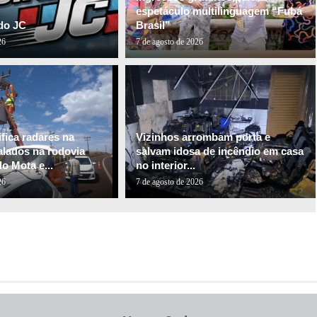
espetáculo multilinguagem “Fubá
do JC
Brasil”
26
7 de agosto de 2026
fica radares na
Vizinhos arrombam porta e
alados na rodovia
salvam idosa de incêndio em casa
o Mota e...
no interior...
26
7 de agosto de 2026