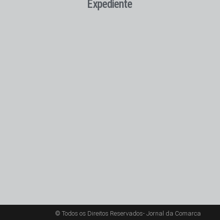
Expediente
© Todos os Direitos Reservados- Jornal da Comarca