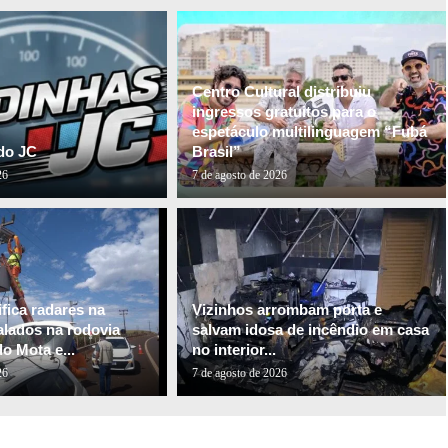
Centro Cultural distribuiu
ingressos gratuitos para o
espetáculo multilinguagem “Fubá
do JC
Brasil”
26
7 de agosto de 2026
fica radares na
Vizinhos arrombam porta e
alados na rodovia
salvam idosa de incêndio em casa
o Mota e...
no interior...
26
7 de agosto de 2026