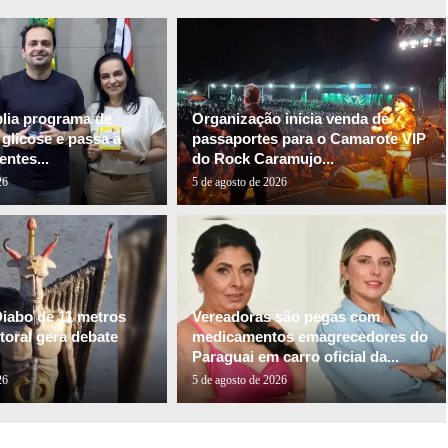
plia programa de
Organização inicia venda de
glicose e passa a
passaportes para o Camarote VIP
entes...
do Rock Caramujo...
26
5 de agosto de 2026
Diabo de 11 metros
Vereadoras são pegas com
itoral gera debate
medicamentos emagrecedores do
Paraguai em carro oficial da...
26
5 de agosto de 2026