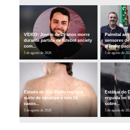
VÍDEO: Jovem de 29 anos morre
Palmital am
durante partida de futebol society
sensores de 
com...
atender paci
5 de agosto de 2026
5 de agosto de 20
Estado de São Paulo registra
Estátua do 
surto de sarampo e tem 16
erguida no l
casos...
sobre...
5 de agosto de 2026
5 de agosto de 20